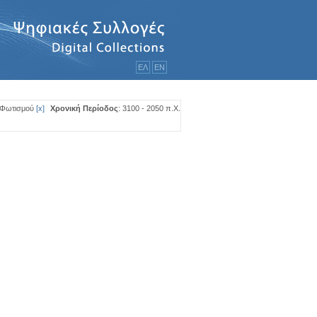
ΕΛ
ΕΝ
 Φωτισμού
[
x
]
Χρονική Περίοδος
: 3100 - 2050 π.Χ.