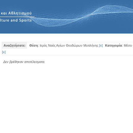
Αναζητήσατε:
Θέση
: Ιερός Ναός Αγίων Θεοδώρων Μυτιλήνης
[
x
]
Κατηγορία
: Μέσο
[
x
]
Δεν βρέθηκαν αποτέλεσματα.