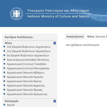
Αναζητήσατε:
Θέση
: Μουσείο
Κριτήρια Αναζήτησης:
Θέση
Δεν βρέθηκαν αποτέλεσματα.
14η Εφορεία Βυζαντινών Αρχαιοτήτων
21η Εφορεία Βυζαντινών Αρχαιοτήτων
6η Εφορεία Βυζαντινών Αρχαιοτήτων
Άγιοι Ανάργυροι Ακλειδιού Μυτιλήνης
Αρχαιολογική Συλλογή Γαλαξιδίου
Αρχαιολογική Συλλογή Μονεμβασίας
Αρχαιολογικό Μουσείο Αβδήρων
Αρχαιολογικό Μουσείο Αγρινίου
Αρχαιολογικό Μουσείο Αίγινας
Αρχαιολογικό Μουσείο Άμφισσας
Αρχαιολογικό Μουσείο Βέροιας
Αρχαιολογικό Μουσείο Βραυρώνας
Αρχαιολογικό Μουσείο Δελφών
Κατηγορία
Αρχαιολογικό Μουσείο Ηγουμενίτσας
Αγγείο