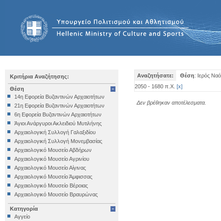
Αναζητήσατε:
Θέση
: Ιερός Ν
Κριτήρια Αναζήτησης:
2050 - 1680 π.Χ.
[
x
]
Θέση
14η Εφορεία Βυζαντινών Αρχαιοτήτων
Δεν βρέθηκαν αποτέλεσματα.
21η Εφορεία Βυζαντινών Αρχαιοτήτων
6η Εφορεία Βυζαντινών Αρχαιοτήτων
Άγιοι Ανάργυροι Ακλειδιού Μυτιλήνης
Αρχαιολογική Συλλογή Γαλαξιδίου
Αρχαιολογική Συλλογή Μονεμβασίας
Αρχαιολογικό Μουσείο Αβδήρων
Αρχαιολογικό Μουσείο Αγρινίου
Αρχαιολογικό Μουσείο Αίγινας
Αρχαιολογικό Μουσείο Άμφισσας
Αρχαιολογικό Μουσείο Βέροιας
Αρχαιολογικό Μουσείο Βραυρώνας
Αρχαιολογικό Μουσείο Δελφών
Κατηγορία
Αρχαιολογικό Μουσείο Ηγουμενίτσας
Αγγείο