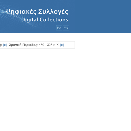
ΕΛ
ΕΝ
ής
[
x
]
Χρονική Περίοδος
: 480 - 323 π.Χ.
[
x
]