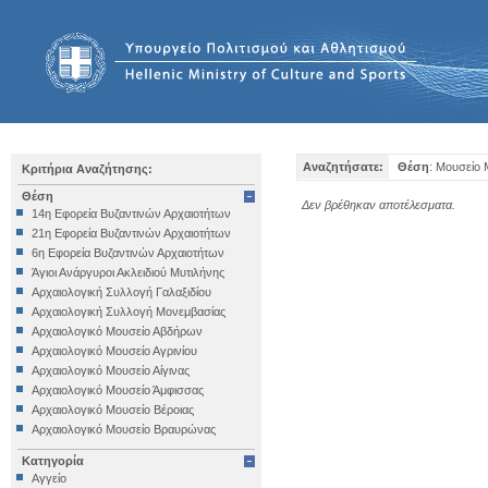
Αναζητήσατε:
Θέση
: Μουσείο
Κριτήρια Αναζήτησης:
Θέση
Δεν βρέθηκαν αποτέλεσματα.
14η Εφορεία Βυζαντινών Αρχαιοτήτων
21η Εφορεία Βυζαντινών Αρχαιοτήτων
6η Εφορεία Βυζαντινών Αρχαιοτήτων
Άγιοι Ανάργυροι Ακλειδιού Μυτιλήνης
Αρχαιολογική Συλλογή Γαλαξιδίου
Αρχαιολογική Συλλογή Μονεμβασίας
Αρχαιολογικό Μουσείο Αβδήρων
Αρχαιολογικό Μουσείο Αγρινίου
Αρχαιολογικό Μουσείο Αίγινας
Αρχαιολογικό Μουσείο Άμφισσας
Αρχαιολογικό Μουσείο Βέροιας
Αρχαιολογικό Μουσείο Βραυρώνας
Αρχαιολογικό Μουσείο Δελφών
Κατηγορία
Αρχαιολογικό Μουσείο Ηγουμενίτσας
Αγγείο