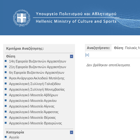
Αναζητήσατε:
Θέση
: Παλαιός
Κριτήρια Αναζήτησης:
[
x
]
Θέση
14η Εφορεία Βυζαντινών Αρχαιοτήτων
Δεν βρέθηκαν αποτέλεσματα.
21η Εφορεία Βυζαντινών Αρχαιοτήτων
6η Εφορεία Βυζαντινών Αρχαιοτήτων
Άγιοι Ανάργυροι Ακλειδιού Μυτιλήνης
Αρχαιολογική Συλλογή Γαλαξιδίου
Αρχαιολογική Συλλογή Μονεμβασίας
Αρχαιολογικό Μουσείο Αβδήρων
Αρχαιολογικό Μουσείο Αγρινίου
Αρχαιολογικό Μουσείο Αίγινας
Αρχαιολογικό Μουσείο Άμφισσας
Αρχαιολογικό Μουσείο Βέροιας
Αρχαιολογικό Μουσείο Βραυρώνας
Αρχαιολογικό Μουσείο Δελφών
Κατηγορία
Αρχαιολογικό Μουσείο Ηγουμενίτσας
Αγγείο