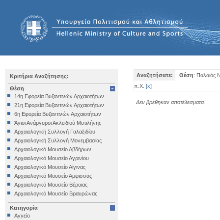
Αναζητήσατε:
Θέση
: Παλαιός
Κριτήρια Αναζήτησης:
π.Χ.
[
x
]
Θέση
14η Εφορεία Βυζαντινών Αρχαιοτήτων
Δεν βρέθηκαν αποτέλεσματα.
21η Εφορεία Βυζαντινών Αρχαιοτήτων
6η Εφορεία Βυζαντινών Αρχαιοτήτων
Άγιοι Ανάργυροι Ακλειδιού Μυτιλήνης
Αρχαιολογική Συλλογή Γαλαξιδίου
Αρχαιολογική Συλλογή Μονεμβασίας
Αρχαιολογικό Μουσείο Αβδήρων
Αρχαιολογικό Μουσείο Αγρινίου
Αρχαιολογικό Μουσείο Αίγινας
Αρχαιολογικό Μουσείο Άμφισσας
Αρχαιολογικό Μουσείο Βέροιας
Αρχαιολογικό Μουσείο Βραυρώνας
Αρχαιολογικό Μουσείο Δελφών
Κατηγορία
Αρχαιολογικό Μουσείο Ηγουμενίτσας
Αγγείο