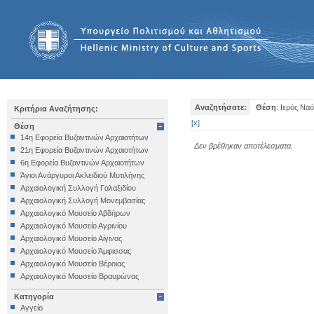
Αναζητήσατε:
Θέση
: Ιερός Να
Κριτήρια Αναζήτησης:
[
x
]
Θέση
14η Εφορεία Βυζαντινών Αρχαιοτήτων
Δεν βρέθηκαν αποτέλεσματα.
21η Εφορεία Βυζαντινών Αρχαιοτήτων
6η Εφορεία Βυζαντινών Αρχαιοτήτων
Άγιοι Ανάργυροι Ακλειδιού Μυτιλήνης
Αρχαιολογική Συλλογή Γαλαξιδίου
Αρχαιολογική Συλλογή Μονεμβασίας
Αρχαιολογικό Μουσείο Αβδήρων
Αρχαιολογικό Μουσείο Αγρινίου
Αρχαιολογικό Μουσείο Αίγινας
Αρχαιολογικό Μουσείο Άμφισσας
Αρχαιολογικό Μουσείο Βέροιας
Αρχαιολογικό Μουσείο Βραυρώνας
Αρχαιολογικό Μουσείο Δελφών
Κατηγορία
Αρχαιολογικό Μουσείο Ηγουμενίτσας
Αγγείο