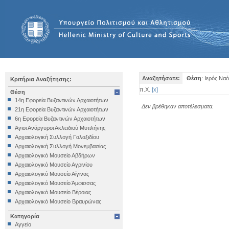
Αναζητήσατε:
Θέση
: Ιερός Να
Κριτήρια Αναζήτησης:
π.Χ.
[
x
]
Θέση
14η Εφορεία Βυζαντινών Αρχαιοτήτων
Δεν βρέθηκαν αποτέλεσματα.
21η Εφορεία Βυζαντινών Αρχαιοτήτων
6η Εφορεία Βυζαντινών Αρχαιοτήτων
Άγιοι Ανάργυροι Ακλειδιού Μυτιλήνης
Αρχαιολογική Συλλογή Γαλαξιδίου
Αρχαιολογική Συλλογή Μονεμβασίας
Αρχαιολογικό Μουσείο Αβδήρων
Αρχαιολογικό Μουσείο Αγρινίου
Αρχαιολογικό Μουσείο Αίγινας
Αρχαιολογικό Μουσείο Άμφισσας
Αρχαιολογικό Μουσείο Βέροιας
Αρχαιολογικό Μουσείο Βραυρώνας
Αρχαιολογικό Μουσείο Δελφών
Κατηγορία
Αρχαιολογικό Μουσείο Ηγουμενίτσας
Αγγείο