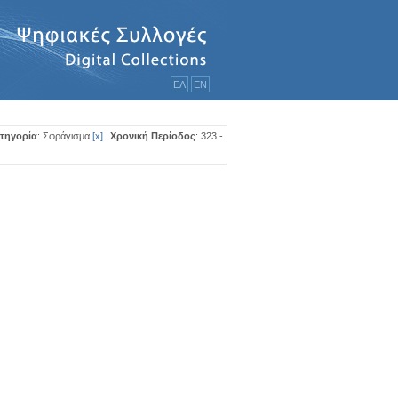
ΕΛ
ΕΝ
τηγορία
: Σφράγισμα
[
x
]
Χρονική Περίοδος
: 323 -