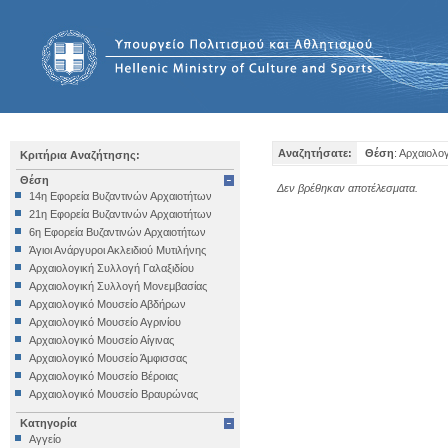
Αναζητήσατε:
Θέση
: Αρχαιολ
Κριτήρια Αναζήτησης:
Θέση
Δεν βρέθηκαν αποτέλεσματα.
14η Εφορεία Βυζαντινών Αρχαιοτήτων
21η Εφορεία Βυζαντινών Αρχαιοτήτων
6η Εφορεία Βυζαντινών Αρχαιοτήτων
Άγιοι Ανάργυροι Ακλειδιού Μυτιλήνης
Αρχαιολογική Συλλογή Γαλαξιδίου
Αρχαιολογική Συλλογή Μονεμβασίας
Αρχαιολογικό Μουσείο Αβδήρων
Αρχαιολογικό Μουσείο Αγρινίου
Αρχαιολογικό Μουσείο Αίγινας
Αρχαιολογικό Μουσείο Άμφισσας
Αρχαιολογικό Μουσείο Βέροιας
Αρχαιολογικό Μουσείο Βραυρώνας
Αρχαιολογικό Μουσείο Δελφών
Κατηγορία
Αρχαιολογικό Μουσείο Ηγουμενίτσας
Αγγείο