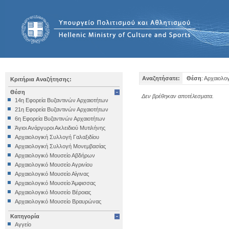
Αναζητήσατε:
Θέση
: Αρχαιολο
Κριτήρια Αναζήτησης:
Θέση
Δεν βρέθηκαν αποτέλεσματα.
14η Εφορεία Βυζαντινών Αρχαιοτήτων
21η Εφορεία Βυζαντινών Αρχαιοτήτων
6η Εφορεία Βυζαντινών Αρχαιοτήτων
Άγιοι Ανάργυροι Ακλειδιού Μυτιλήνης
Αρχαιολογική Συλλογή Γαλαξιδίου
Αρχαιολογική Συλλογή Μονεμβασίας
Αρχαιολογικό Μουσείο Αβδήρων
Αρχαιολογικό Μουσείο Αγρινίου
Αρχαιολογικό Μουσείο Αίγινας
Αρχαιολογικό Μουσείο Άμφισσας
Αρχαιολογικό Μουσείο Βέροιας
Αρχαιολογικό Μουσείο Βραυρώνας
Αρχαιολογικό Μουσείο Δελφών
Κατηγορία
Αρχαιολογικό Μουσείο Ηγουμενίτσας
Αγγείο