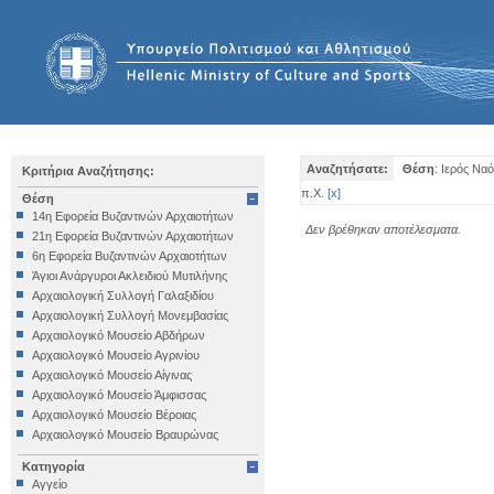
Αναζητήσατε:
Θέση
: Ιερός Να
Κριτήρια Αναζήτησης:
π.Χ.
[
x
]
Θέση
14η Εφορεία Βυζαντινών Αρχαιοτήτων
Δεν βρέθηκαν αποτέλεσματα.
21η Εφορεία Βυζαντινών Αρχαιοτήτων
6η Εφορεία Βυζαντινών Αρχαιοτήτων
Άγιοι Ανάργυροι Ακλειδιού Μυτιλήνης
Αρχαιολογική Συλλογή Γαλαξιδίου
Αρχαιολογική Συλλογή Μονεμβασίας
Αρχαιολογικό Μουσείο Αβδήρων
Αρχαιολογικό Μουσείο Αγρινίου
Αρχαιολογικό Μουσείο Αίγινας
Αρχαιολογικό Μουσείο Άμφισσας
Αρχαιολογικό Μουσείο Βέροιας
Αρχαιολογικό Μουσείο Βραυρώνας
Αρχαιολογικό Μουσείο Δελφών
Κατηγορία
Αρχαιολογικό Μουσείο Ηγουμενίτσας
Αγγείο