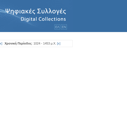
ΕΛ
ΕΝ
x
]
Χρονική Περίοδος
: 1024 - 1453 μ.Χ.
[
x
]