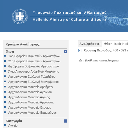
Αναζητήσατε:
Θέση
: Ιερός Να
Κριτήρια Αναζήτησης:
[
x
]
Χρονική Περίοδος
: 480 - 323 
Θέση
14η Εφορεία Βυζαντινών Αρχαιοτήτων
Δεν βρέθηκαν αποτέλεσματα.
21η Εφορεία Βυζαντινών Αρχαιοτήτων
6η Εφορεία Βυζαντινών Αρχαιοτήτων
Άγιοι Ανάργυροι Ακλειδιού Μυτιλήνης
Αρχαιολογική Συλλογή Γαλαξιδίου
Αρχαιολογική Συλλογή Μονεμβασίας
Αρχαιολογικό Μουσείο Αβδήρων
Αρχαιολογικό Μουσείο Αγρινίου
Αρχαιολογικό Μουσείο Αίγινας
Αρχαιολογικό Μουσείο Άμφισσας
Αρχαιολογικό Μουσείο Βέροιας
Αρχαιολογικό Μουσείο Βραυρώνας
Αρχαιολογικό Μουσείο Δελφών
Κατηγορία
Αρχαιολογικό Μουσείο Ηγουμενίτσας
Αγγείο