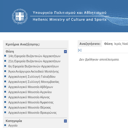
Αναζητήσατε:
Θέση
: Ιερός Να
Κριτήρια Αναζήτησης:
[
x
]
Θέση
14η Εφορεία Βυζαντινών Αρχαιοτήτων
Δεν βρέθηκαν αποτέλεσματα.
21η Εφορεία Βυζαντινών Αρχαιοτήτων
6η Εφορεία Βυζαντινών Αρχαιοτήτων
Άγιοι Ανάργυροι Ακλειδιού Μυτιλήνης
Αρχαιολογική Συλλογή Γαλαξιδίου
Αρχαιολογική Συλλογή Μονεμβασίας
Αρχαιολογικό Μουσείο Αβδήρων
Αρχαιολογικό Μουσείο Αγρινίου
Αρχαιολογικό Μουσείο Αίγινας
Αρχαιολογικό Μουσείο Άμφισσας
Αρχαιολογικό Μουσείο Βέροιας
Αρχαιολογικό Μουσείο Βραυρώνας
Αρχαιολογικό Μουσείο Δελφών
Κατηγορία
Αρχαιολογικό Μουσείο Ηγουμενίτσας
Αγγείο