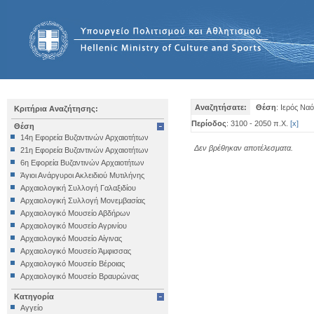
Αναζητήσατε:
Θέση
: Ιερός Να
Κριτήρια Αναζήτησης:
Περίοδος
: 3100 - 2050 π.Χ.
[
x
]
Θέση
14η Εφορεία Βυζαντινών Αρχαιοτήτων
Δεν βρέθηκαν αποτέλεσματα.
21η Εφορεία Βυζαντινών Αρχαιοτήτων
6η Εφορεία Βυζαντινών Αρχαιοτήτων
Άγιοι Ανάργυροι Ακλειδιού Μυτιλήνης
Αρχαιολογική Συλλογή Γαλαξιδίου
Αρχαιολογική Συλλογή Μονεμβασίας
Αρχαιολογικό Μουσείο Αβδήρων
Αρχαιολογικό Μουσείο Αγρινίου
Αρχαιολογικό Μουσείο Αίγινας
Αρχαιολογικό Μουσείο Άμφισσας
Αρχαιολογικό Μουσείο Βέροιας
Αρχαιολογικό Μουσείο Βραυρώνας
Αρχαιολογικό Μουσείο Δελφών
Κατηγορία
Αρχαιολογικό Μουσείο Ηγουμενίτσας
Αγγείο