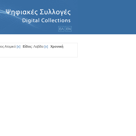
ΕΛ
ΕΝ
δος Ατομικό
[
x
]
Είδος
: Λαβίδα
[
x
]
Χρονική