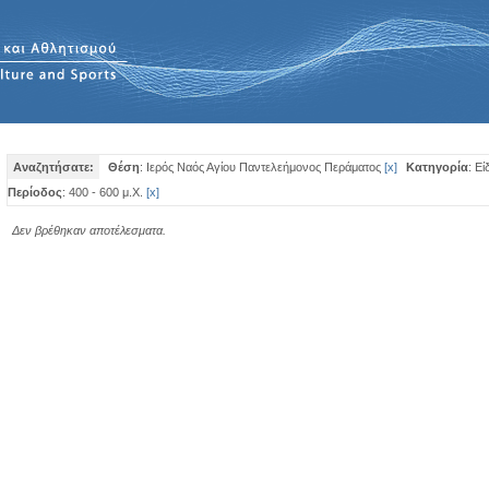
Αναζητήσατε:
Θέση
: Ιερός Ναός Αγίου Παντελεήμονος Περάματος
[
x
]
Κατηγορία
: Εί
Περίοδος
: 400 - 600 μ.Χ.
[
x
]
Δεν βρέθηκαν αποτέλεσματα.