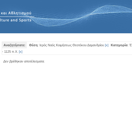
Αναζητήσατε:
Θέση
: Ιερός Ναός Κοιμήσεως Θεοτόκου Δαμανδρίου
[
x
]
Κατηγορία
: 
- 1125 π.Χ.
[
x
]
Δεν βρέθηκαν αποτέλεσματα.