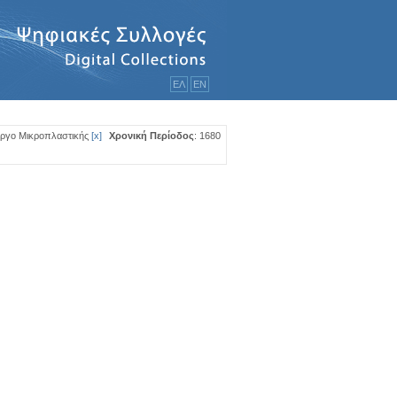
ΕΛ
ΕΝ
Έργο Μικροπλαστικής
[
x
]
Χρονική Περίοδος
: 1680