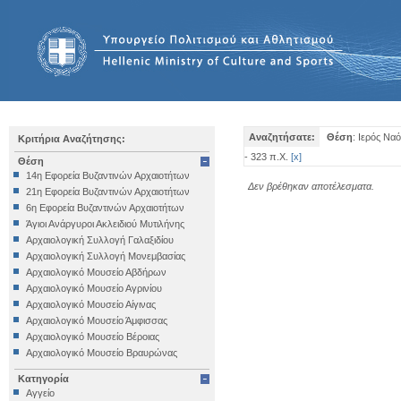
Αναζητήσατε:
Θέση
: Ιερός Ν
Κριτήρια Αναζήτησης:
- 323 π.Χ.
[
x
]
Θέση
14η Εφορεία Βυζαντινών Αρχαιοτήτων
Δεν βρέθηκαν αποτέλεσματα.
21η Εφορεία Βυζαντινών Αρχαιοτήτων
6η Εφορεία Βυζαντινών Αρχαιοτήτων
Άγιοι Ανάργυροι Ακλειδιού Μυτιλήνης
Αρχαιολογική Συλλογή Γαλαξιδίου
Αρχαιολογική Συλλογή Μονεμβασίας
Αρχαιολογικό Μουσείο Αβδήρων
Αρχαιολογικό Μουσείο Αγρινίου
Αρχαιολογικό Μουσείο Αίγινας
Αρχαιολογικό Μουσείο Άμφισσας
Αρχαιολογικό Μουσείο Βέροιας
Αρχαιολογικό Μουσείο Βραυρώνας
Αρχαιολογικό Μουσείο Δελφών
Κατηγορία
Αρχαιολογικό Μουσείο Ηγουμενίτσας
Αγγείο