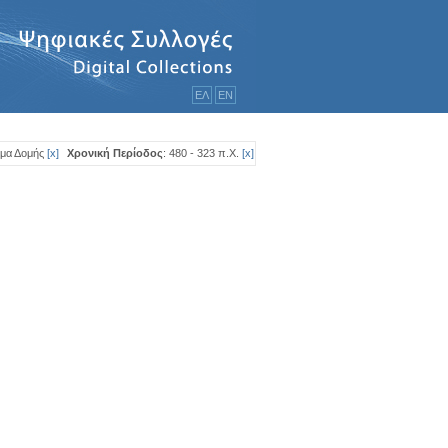
ΕΛ
ΕΝ
ημα Δομής
[
x
]
Χρονική Περίοδος
: 480 - 323 π.Χ.
[
x
]