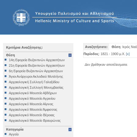
Αναζητήσατε:
Θέση
: Ιερός Ν
Κριτήρια Αναζήτησης:
Περίοδος
: 1821 - 1900 μ.Χ.
[
x
]
Θέση
14η Εφορεία Βυζαντινών Αρχαιοτήτων
Δεν βρέθηκαν αποτέλεσματα.
21η Εφορεία Βυζαντινών Αρχαιοτήτων
6η Εφορεία Βυζαντινών Αρχαιοτήτων
Άγιοι Ανάργυροι Ακλειδιού Μυτιλήνης
Αρχαιολογική Συλλογή Γαλαξιδίου
Αρχαιολογική Συλλογή Μονεμβασίας
Αρχαιολογικό Μουσείο Αβδήρων
Αρχαιολογικό Μουσείο Αγρινίου
Αρχαιολογικό Μουσείο Αίγινας
Αρχαιολογικό Μουσείο Άμφισσας
Αρχαιολογικό Μουσείο Βέροιας
Αρχαιολογικό Μουσείο Βραυρώνας
Αρχαιολογικό Μουσείο Δελφών
Κατηγορία
Αρχαιολογικό Μουσείο Ηγουμενίτσας
Αγγείο