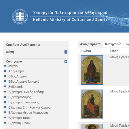
Αναζητήσατε:
Κατηγορία
: Έρ
Κριτήρια Αναζήτησης:
Εικόνα
Θέση
Θέση
Μονή Πρέβελ
Κατηγορία
Αγγείο
Απομίμημα
Είδος Ατομικό
Είδος Ατομικό Νεκρικό
Ενδυμασία
Μονή Πρέβελ
Εξάρτημα Γενικής Χρήσης
Εξάρτημα Δομής
Εξάρτημα Ενδυμασίας
Εξάρτημα Επίπλου και Χώρου
Εξάρτημα Μέσου Μεταφοράς
Εξάρτημα Τάφου
Εξάρτιση Ζώου
Μονή Πρέβελ
Επιγραφή Iδιωτική