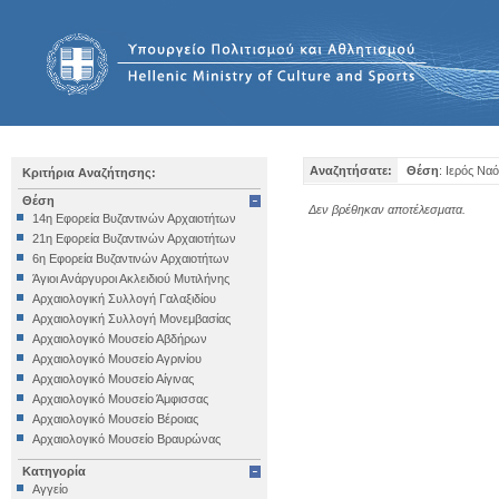
Αναζητήσατε:
Θέση
: Ιερός Να
Κριτήρια Αναζήτησης:
Θέση
Δεν βρέθηκαν αποτέλεσματα.
14η Εφορεία Βυζαντινών Αρχαιοτήτων
21η Εφορεία Βυζαντινών Αρχαιοτήτων
6η Εφορεία Βυζαντινών Αρχαιοτήτων
Άγιοι Ανάργυροι Ακλειδιού Μυτιλήνης
Αρχαιολογική Συλλογή Γαλαξιδίου
Αρχαιολογική Συλλογή Μονεμβασίας
Αρχαιολογικό Μουσείο Αβδήρων
Αρχαιολογικό Μουσείο Αγρινίου
Αρχαιολογικό Μουσείο Αίγινας
Αρχαιολογικό Μουσείο Άμφισσας
Αρχαιολογικό Μουσείο Βέροιας
Αρχαιολογικό Μουσείο Βραυρώνας
Αρχαιολογικό Μουσείο Δελφών
Κατηγορία
Αρχαιολογικό Μουσείο Ηγουμενίτσας
Αγγείο