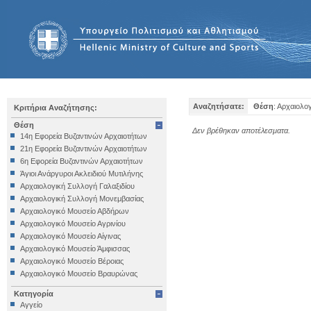
Αναζητήσατε:
Θέση
: Αρχαιολο
Κριτήρια Αναζήτησης:
Θέση
Δεν βρέθηκαν αποτέλεσματα.
14η Εφορεία Βυζαντινών Αρχαιοτήτων
21η Εφορεία Βυζαντινών Αρχαιοτήτων
6η Εφορεία Βυζαντινών Αρχαιοτήτων
Άγιοι Ανάργυροι Ακλειδιού Μυτιλήνης
Αρχαιολογική Συλλογή Γαλαξιδίου
Αρχαιολογική Συλλογή Μονεμβασίας
Αρχαιολογικό Μουσείο Αβδήρων
Αρχαιολογικό Μουσείο Αγρινίου
Αρχαιολογικό Μουσείο Αίγινας
Αρχαιολογικό Μουσείο Άμφισσας
Αρχαιολογικό Μουσείο Βέροιας
Αρχαιολογικό Μουσείο Βραυρώνας
Αρχαιολογικό Μουσείο Δελφών
Κατηγορία
Αρχαιολογικό Μουσείο Ηγουμενίτσας
Αγγείο