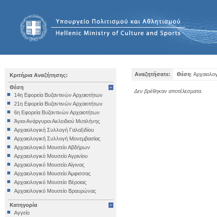
Αναζητήσατε:
Θέση
: Αρχαιολο
Κριτήρια Αναζήτησης:
Θέση
Δεν βρέθηκαν αποτέλεσματα.
14η Εφορεία Βυζαντινών Αρχαιοτήτων
21η Εφορεία Βυζαντινών Αρχαιοτήτων
6η Εφορεία Βυζαντινών Αρχαιοτήτων
Άγιοι Ανάργυροι Ακλειδιού Μυτιλήνης
Αρχαιολογική Συλλογή Γαλαξιδίου
Αρχαιολογική Συλλογή Μονεμβασίας
Αρχαιολογικό Μουσείο Αβδήρων
Αρχαιολογικό Μουσείο Αγρινίου
Αρχαιολογικό Μουσείο Αίγινας
Αρχαιολογικό Μουσείο Άμφισσας
Αρχαιολογικό Μουσείο Βέροιας
Αρχαιολογικό Μουσείο Βραυρώνας
Αρχαιολογικό Μουσείο Δελφών
Κατηγορία
Αρχαιολογικό Μουσείο Ηγουμενίτσας
Αγγείο