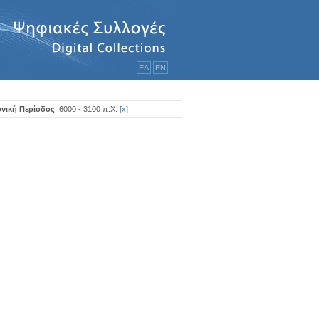
ΕΛ
ΕΝ
νική Περίοδος
: 6000 - 3100 π.Χ.
[
x
]