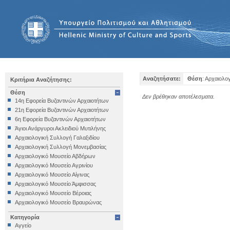
Αναζητήσατε:
Θέση
: Αρχαιολο
Κριτήρια Αναζήτησης:
Θέση
Δεν βρέθηκαν αποτέλεσματα.
14η Εφορεία Βυζαντινών Αρχαιοτήτων
21η Εφορεία Βυζαντινών Αρχαιοτήτων
6η Εφορεία Βυζαντινών Αρχαιοτήτων
Άγιοι Ανάργυροι Ακλειδιού Μυτιλήνης
Αρχαιολογική Συλλογή Γαλαξιδίου
Αρχαιολογική Συλλογή Μονεμβασίας
Αρχαιολογικό Μουσείο Αβδήρων
Αρχαιολογικό Μουσείο Αγρινίου
Αρχαιολογικό Μουσείο Αίγινας
Αρχαιολογικό Μουσείο Άμφισσας
Αρχαιολογικό Μουσείο Βέροιας
Αρχαιολογικό Μουσείο Βραυρώνας
Αρχαιολογικό Μουσείο Δελφών
Κατηγορία
Αρχαιολογικό Μουσείο Ηγουμενίτσας
Αγγείο