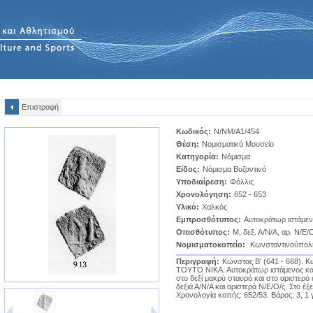
Επιστροφή
Κωδικός:
Ν/ΝΜ/A1/454
Θέση:
Νομισματικό Μουσείο
Κατηγορία:
Νόμισμα
Είδος:
Νόμισμα Βυζαντινό
Υποδιαίρεση:
Φόλλις
Χρονολόγηση:
652 - 653
Υλικό:
Χαλκός
Εμπροσθότυπος:
Αυτοκράτωρ ιστάμεν
Οπισθότυπος:
Μ, δεξ. Α/Ν/Α, αρ. Ν/Ε/Ο/
Νομισματοκοπείο:
Κωνσταντινούπολ
Περιγραφή:
Κώνστας Β' (641 - 668). 
ΤΟΥΤΟ ΝΙΚΑ. Αυτοκράτωρ ιστάμενος κατ
στο δεξί μακρύ σταυρό και στο αριστερ
δεξιά Α/Ν/Α και αριστερά Ν/Ε/Ο/ς. Στο έξε
Χρονολογία κοπής: 652/53. Βάρος: 3, 1 γ