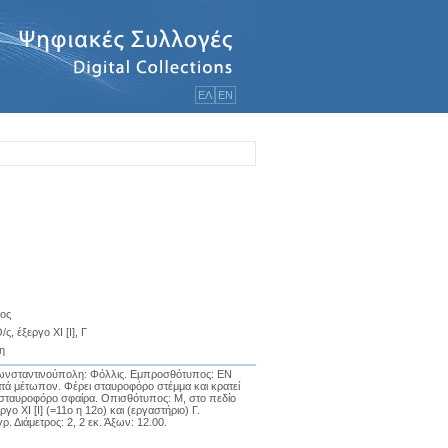
ΕΛ
ΕΝ
ος
ς, έξεργο ΧΙ [Ι], Γ
η
Κωνσταντινούπολη: Φόλλις. Εμπροσθότυπος: ΕΝ
ά μέτωπον. Φέρει σταυροφόρο στέμμα και κρατεί
ό σταυροφόρο σφαίρα. Οπισθότυπος: Μ, στο πεδίο
ργο ΧΙ [Ι] (=11ο η 12ο) και (εργαστήριο) Γ.
ρ. Διάμετρος: 2, 2 εκ. Άξων: 12.00.