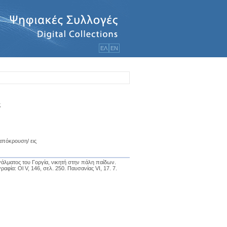
ΕΛ
ΕΝ
ς
απόκρουση/ εις
γάλματος του Γοργία, νικητή στην πάλη παίδων.
γραφία: Ol V, 146, σελ. 250. Παυσανίας VI, 17. 7.