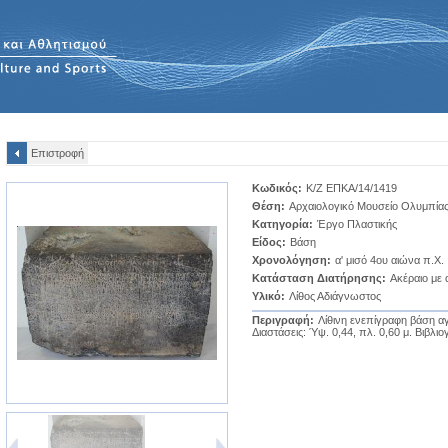
Επιστροφή
Κωδικός:
Κ/Ζ ΕΠΚΑ/14/1419
Θέση:
Αρχαιολογικό Μουσείο Ολυμπία
Κατηγορία:
Έργο Πλαστικής
Είδος:
Βάση
Χρονολόγηση:
α' μισό 4ου αιώνα π.Χ.
Κατάσταση Διατήρησης:
Ακέραιο με 
Υλικό:
Λίθος Αδιάγνωστος
Περιγραφή:
Λίθινη ενεπίγραφη βάση α
Διαστάσεις: Ύψ. 0,44, πλ. 0,60 μ. Βιβλιο