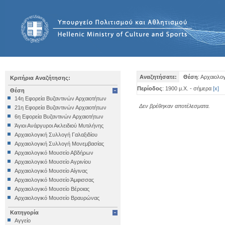
Αναζητήσατε:
Θέση
: Αρχαιολο
Κριτήρια Αναζήτησης:
Περίοδος
: 1900 μ.Χ. - σήμερα
[
x
]
Θέση
14η Εφορεία Βυζαντινών Αρχαιοτήτων
Δεν βρέθηκαν αποτέλεσματα.
21η Εφορεία Βυζαντινών Αρχαιοτήτων
6η Εφορεία Βυζαντινών Αρχαιοτήτων
Άγιοι Ανάργυροι Ακλειδιού Μυτιλήνης
Αρχαιολογική Συλλογή Γαλαξιδίου
Αρχαιολογική Συλλογή Μονεμβασίας
Αρχαιολογικό Μουσείο Αβδήρων
Αρχαιολογικό Μουσείο Αγρινίου
Αρχαιολογικό Μουσείο Αίγινας
Αρχαιολογικό Μουσείο Άμφισσας
Αρχαιολογικό Μουσείο Βέροιας
Αρχαιολογικό Μουσείο Βραυρώνας
Αρχαιολογικό Μουσείο Δελφών
Κατηγορία
Αρχαιολογικό Μουσείο Ηγουμενίτσας
Αγγείο