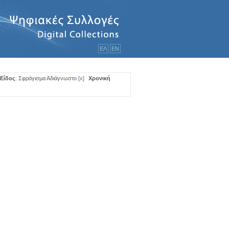
ΕΛ
ΕΝ
Είδος
: Σφράγισμα Αδιάγνωστο
[
x
]
Χρονική