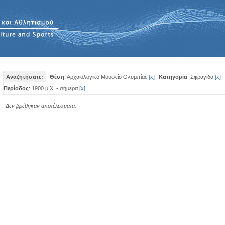
Αναζητήσατε:
Θέση
: Αρχαιολογικό Μουσείο Ολυμπίας
[
x
]
Κατηγορία
: Σφραγίδα
[
x
]
Περίοδος
: 1900 μ.Χ. - σήμερα
[
x
]
Δεν βρέθηκαν αποτέλεσματα.