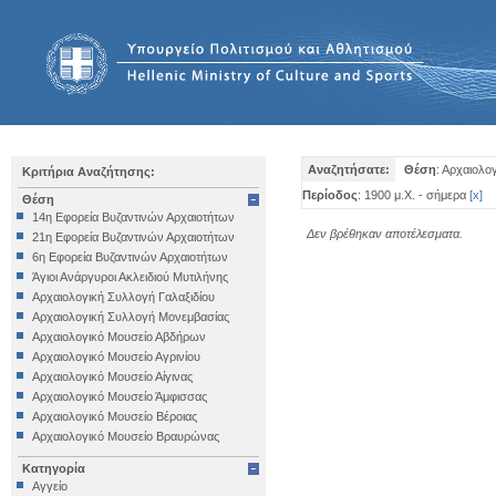
Αναζητήσατε:
Θέση
: Αρχαιολο
Κριτήρια Αναζήτησης:
Περίοδος
: 1900 μ.Χ. - σήμερα
[
x
]
Θέση
14η Εφορεία Βυζαντινών Αρχαιοτήτων
Δεν βρέθηκαν αποτέλεσματα.
21η Εφορεία Βυζαντινών Αρχαιοτήτων
6η Εφορεία Βυζαντινών Αρχαιοτήτων
Άγιοι Ανάργυροι Ακλειδιού Μυτιλήνης
Αρχαιολογική Συλλογή Γαλαξιδίου
Αρχαιολογική Συλλογή Μονεμβασίας
Αρχαιολογικό Μουσείο Αβδήρων
Αρχαιολογικό Μουσείο Αγρινίου
Αρχαιολογικό Μουσείο Αίγινας
Αρχαιολογικό Μουσείο Άμφισσας
Αρχαιολογικό Μουσείο Βέροιας
Αρχαιολογικό Μουσείο Βραυρώνας
Αρχαιολογικό Μουσείο Δελφών
Κατηγορία
Αρχαιολογικό Μουσείο Ηγουμενίτσας
Αγγείο