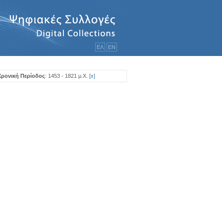
ΕΛ
ΕΝ
Χρονική Περίοδος
: 1453 - 1821 μ.Χ.
[
x
]