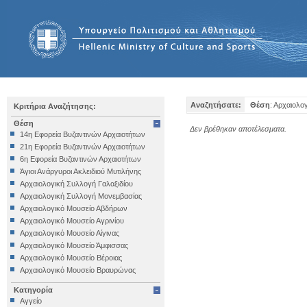
Αναζητήσατε:
Θέση
: Αρχαιολο
Κριτήρια Αναζήτησης:
Θέση
Δεν βρέθηκαν αποτέλεσματα.
14η Εφορεία Βυζαντινών Αρχαιοτήτων
21η Εφορεία Βυζαντινών Αρχαιοτήτων
6η Εφορεία Βυζαντινών Αρχαιοτήτων
Άγιοι Ανάργυροι Ακλειδιού Μυτιλήνης
Αρχαιολογική Συλλογή Γαλαξιδίου
Αρχαιολογική Συλλογή Μονεμβασίας
Αρχαιολογικό Μουσείο Αβδήρων
Αρχαιολογικό Μουσείο Αγρινίου
Αρχαιολογικό Μουσείο Αίγινας
Αρχαιολογικό Μουσείο Άμφισσας
Αρχαιολογικό Μουσείο Βέροιας
Αρχαιολογικό Μουσείο Βραυρώνας
Αρχαιολογικό Μουσείο Δελφών
Κατηγορία
Αρχαιολογικό Μουσείο Ηγουμενίτσας
Αγγείο