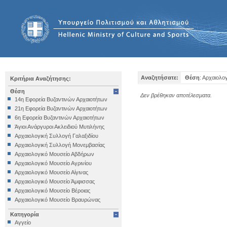
Αναζητήσατε:
Θέση
: Αρχαιολο
Κριτήρια Αναζήτησης:
Θέση
Δεν βρέθηκαν αποτέλεσματα.
14η Εφορεία Βυζαντινών Αρχαιοτήτων
21η Εφορεία Βυζαντινών Αρχαιοτήτων
6η Εφορεία Βυζαντινών Αρχαιοτήτων
Άγιοι Ανάργυροι Ακλειδιού Μυτιλήνης
Αρχαιολογική Συλλογή Γαλαξιδίου
Αρχαιολογική Συλλογή Μονεμβασίας
Αρχαιολογικό Μουσείο Αβδήρων
Αρχαιολογικό Μουσείο Αγρινίου
Αρχαιολογικό Μουσείο Αίγινας
Αρχαιολογικό Μουσείο Άμφισσας
Αρχαιολογικό Μουσείο Βέροιας
Αρχαιολογικό Μουσείο Βραυρώνας
Αρχαιολογικό Μουσείο Δελφών
Κατηγορία
Αρχαιολογικό Μουσείο Ηγουμενίτσας
Αγγείο