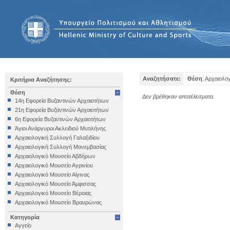
Αναζητήσατε:
Θέση
: Αρχαιολο
Κριτήρια Αναζήτησης:
Θέση
Δεν βρέθηκαν αποτέλεσματα.
14η Εφορεία Βυζαντινών Αρχαιοτήτων
21η Εφορεία Βυζαντινών Αρχαιοτήτων
6η Εφορεία Βυζαντινών Αρχαιοτήτων
Άγιοι Ανάργυροι Ακλειδιού Μυτιλήνης
Αρχαιολογική Συλλογή Γαλαξιδίου
Αρχαιολογική Συλλογή Μονεμβασίας
Αρχαιολογικό Μουσείο Αβδήρων
Αρχαιολογικό Μουσείο Αγρινίου
Αρχαιολογικό Μουσείο Αίγινας
Αρχαιολογικό Μουσείο Άμφισσας
Αρχαιολογικό Μουσείο Βέροιας
Αρχαιολογικό Μουσείο Βραυρώνας
Αρχαιολογικό Μουσείο Δελφών
Κατηγορία
Αρχαιολογικό Μουσείο Ηγουμενίτσας
Αγγείο