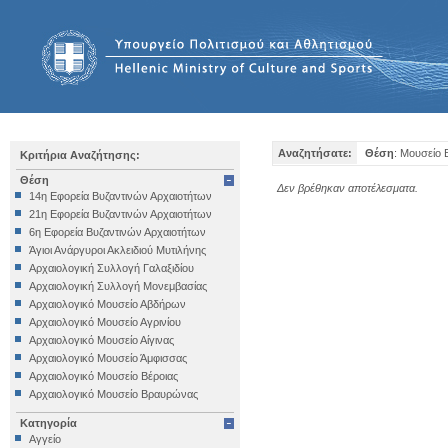
Αναζητήσατε:
Θέση
: Μουσείο 
Κριτήρια Αναζήτησης:
Θέση
Δεν βρέθηκαν αποτέλεσματα.
14η Εφορεία Βυζαντινών Αρχαιοτήτων
21η Εφορεία Βυζαντινών Αρχαιοτήτων
6η Εφορεία Βυζαντινών Αρχαιοτήτων
Άγιοι Ανάργυροι Ακλειδιού Μυτιλήνης
Αρχαιολογική Συλλογή Γαλαξιδίου
Αρχαιολογική Συλλογή Μονεμβασίας
Αρχαιολογικό Μουσείο Αβδήρων
Αρχαιολογικό Μουσείο Αγρινίου
Αρχαιολογικό Μουσείο Αίγινας
Αρχαιολογικό Μουσείο Άμφισσας
Αρχαιολογικό Μουσείο Βέροιας
Αρχαιολογικό Μουσείο Βραυρώνας
Αρχαιολογικό Μουσείο Δελφών
Κατηγορία
Αρχαιολογικό Μουσείο Ηγουμενίτσας
Αγγείο