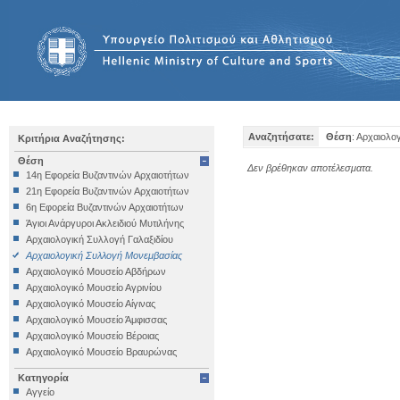
Αναζητήσατε:
Θέση
: Αρχαιολο
Κριτήρια Αναζήτησης:
Θέση
Δεν βρέθηκαν αποτέλεσματα.
14η Εφορεία Βυζαντινών Αρχαιοτήτων
21η Εφορεία Βυζαντινών Αρχαιοτήτων
6η Εφορεία Βυζαντινών Αρχαιοτήτων
Άγιοι Ανάργυροι Ακλειδιού Μυτιλήνης
Αρχαιολογική Συλλογή Γαλαξιδίου
Αρχαιολογική Συλλογή Μονεμβασίας
Αρχαιολογικό Μουσείο Αβδήρων
Αρχαιολογικό Μουσείο Αγρινίου
Αρχαιολογικό Μουσείο Αίγινας
Αρχαιολογικό Μουσείο Άμφισσας
Αρχαιολογικό Μουσείο Βέροιας
Αρχαιολογικό Μουσείο Βραυρώνας
Αρχαιολογικό Μουσείο Δελφών
Κατηγορία
Αρχαιολογικό Μουσείο Ηγουμενίτσας
Αγγείο