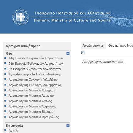
Αναζητήσατε:
Θέση
: Ιερός Να
Κριτήρια Αναζήτησης:
[
x
]
Θέση
14η Εφορεία Βυζαντινών Αρχαιοτήτων
Δεν βρέθηκαν αποτέλεσματα.
21η Εφορεία Βυζαντινών Αρχαιοτήτων
6η Εφορεία Βυζαντινών Αρχαιοτήτων
Άγιοι Ανάργυροι Ακλειδιού Μυτιλήνης
Αρχαιολογική Συλλογή Γαλαξιδίου
Αρχαιολογική Συλλογή Μονεμβασίας
Αρχαιολογικό Μουσείο Αβδήρων
Αρχαιολογικό Μουσείο Αγρινίου
Αρχαιολογικό Μουσείο Αίγινας
Αρχαιολογικό Μουσείο Άμφισσας
Αρχαιολογικό Μουσείο Βέροιας
Αρχαιολογικό Μουσείο Βραυρώνας
Αρχαιολογικό Μουσείο Δελφών
Κατηγορία
Αρχαιολογικό Μουσείο Ηγουμενίτσας
Αγγείο