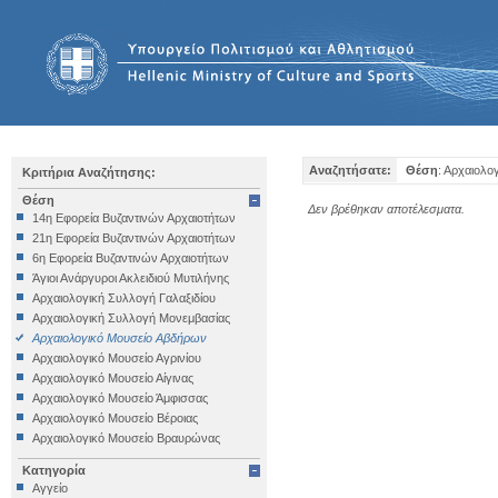
Αναζητήσατε:
Θέση
: Αρχαιολο
Κριτήρια Αναζήτησης:
Θέση
Δεν βρέθηκαν αποτέλεσματα.
14η Εφορεία Βυζαντινών Αρχαιοτήτων
21η Εφορεία Βυζαντινών Αρχαιοτήτων
6η Εφορεία Βυζαντινών Αρχαιοτήτων
Άγιοι Ανάργυροι Ακλειδιού Μυτιλήνης
Αρχαιολογική Συλλογή Γαλαξιδίου
Αρχαιολογική Συλλογή Μονεμβασίας
Αρχαιολογικό Μουσείο Αβδήρων
Αρχαιολογικό Μουσείο Αγρινίου
Αρχαιολογικό Μουσείο Αίγινας
Αρχαιολογικό Μουσείο Άμφισσας
Αρχαιολογικό Μουσείο Βέροιας
Αρχαιολογικό Μουσείο Βραυρώνας
Αρχαιολογικό Μουσείο Δελφών
Κατηγορία
Αρχαιολογικό Μουσείο Ηγουμενίτσας
Αγγείο