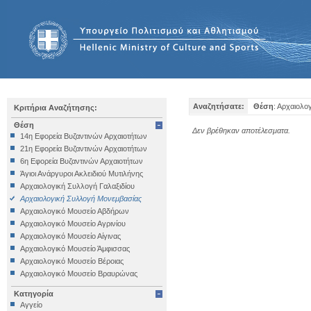
Αναζητήσατε:
Θέση
: Αρχαιολο
Κριτήρια Αναζήτησης:
Θέση
Δεν βρέθηκαν αποτέλεσματα.
14η Εφορεία Βυζαντινών Αρχαιοτήτων
21η Εφορεία Βυζαντινών Αρχαιοτήτων
6η Εφορεία Βυζαντινών Αρχαιοτήτων
Άγιοι Ανάργυροι Ακλειδιού Μυτιλήνης
Αρχαιολογική Συλλογή Γαλαξιδίου
Αρχαιολογική Συλλογή Μονεμβασίας
Αρχαιολογικό Μουσείο Αβδήρων
Αρχαιολογικό Μουσείο Αγρινίου
Αρχαιολογικό Μουσείο Αίγινας
Αρχαιολογικό Μουσείο Άμφισσας
Αρχαιολογικό Μουσείο Βέροιας
Αρχαιολογικό Μουσείο Βραυρώνας
Αρχαιολογικό Μουσείο Δελφών
Κατηγορία
Αρχαιολογικό Μουσείο Ηγουμενίτσας
Αγγείο