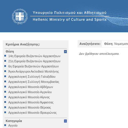
Αναζητήσατε:
Θέση
: Νομισματ
Κριτήρια Αναζήτησης:
Θέση
Δεν βρέθηκαν αποτέλεσματα.
14η Εφορεία Βυζαντινών Αρχαιοτήτων
21η Εφορεία Βυζαντινών Αρχαιοτήτων
6η Εφορεία Βυζαντινών Αρχαιοτήτων
Άγιοι Ανάργυροι Ακλειδιού Μυτιλήνης
Αρχαιολογική Συλλογή Γαλαξιδίου
Αρχαιολογική Συλλογή Μονεμβασίας
Αρχαιολογικό Μουσείο Αβδήρων
Αρχαιολογικό Μουσείο Αγρινίου
Αρχαιολογικό Μουσείο Αίγινας
Αρχαιολογικό Μουσείο Άμφισσας
Αρχαιολογικό Μουσείο Βέροιας
Αρχαιολογικό Μουσείο Βραυρώνας
Αρχαιολογικό Μουσείο Δελφών
Κατηγορία
Αρχαιολογικό Μουσείο Ηγουμενίτσας
Αγγείο