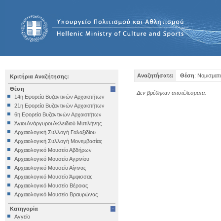
Αναζητήσατε:
Θέση
: Νομισματ
Κριτήρια Αναζήτησης:
Θέση
Δεν βρέθηκαν αποτέλεσματα.
14η Εφορεία Βυζαντινών Αρχαιοτήτων
21η Εφορεία Βυζαντινών Αρχαιοτήτων
6η Εφορεία Βυζαντινών Αρχαιοτήτων
Άγιοι Ανάργυροι Ακλειδιού Μυτιλήνης
Αρχαιολογική Συλλογή Γαλαξιδίου
Αρχαιολογική Συλλογή Μονεμβασίας
Αρχαιολογικό Μουσείο Αβδήρων
Αρχαιολογικό Μουσείο Αγρινίου
Αρχαιολογικό Μουσείο Αίγινας
Αρχαιολογικό Μουσείο Άμφισσας
Αρχαιολογικό Μουσείο Βέροιας
Αρχαιολογικό Μουσείο Βραυρώνας
Αρχαιολογικό Μουσείο Δελφών
Κατηγορία
Αρχαιολογικό Μουσείο Ηγουμενίτσας
Αγγείο