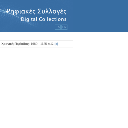
ΕΛ
ΕΝ
Χρονική Περίοδος
: 1680 - 1125 π.Χ.
[
x
]