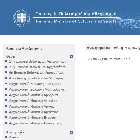
Αναζητήσατε:
Θέση
: Αρχαιολο
Κριτήρια Αναζήτησης:
Θέση
Δεν βρέθηκαν αποτέλεσματα.
14η Εφορεία Βυζαντινών Αρχαιοτήτων
21η Εφορεία Βυζαντινών Αρχαιοτήτων
6η Εφορεία Βυζαντινών Αρχαιοτήτων
Άγιοι Ανάργυροι Ακλειδιού Μυτιλήνης
Αρχαιολογική Συλλογή Γαλαξιδίου
Αρχαιολογική Συλλογή Μονεμβασίας
Αρχαιολογικό Μουσείο Αβδήρων
Αρχαιολογικό Μουσείο Αγρινίου
Αρχαιολογικό Μουσείο Αίγινας
Αρχαιολογικό Μουσείο Άμφισσας
Αρχαιολογικό Μουσείο Βέροιας
Αρχαιολογικό Μουσείο Βραυρώνας
Αρχαιολογικό Μουσείο Δελφών
Κατηγορία
Αρχαιολογικό Μουσείο Ηγουμενίτσας
Αγγείο