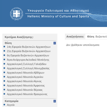
Αναζητήσατε:
Θέση
: Βυζαντινό
Κριτήρια Αναζήτησης:
Θέση
Δεν βρέθηκαν αποτέλεσματα.
14η Εφορεία Βυζαντινών Αρχαιοτήτων
21η Εφορεία Βυζαντινών Αρχαιοτήτων
6η Εφορεία Βυζαντινών Αρχαιοτήτων
Άγιοι Ανάργυροι Ακλειδιού Μυτιλήνης
Αρχαιολογική Συλλογή Γαλαξιδίου
Αρχαιολογική Συλλογή Μονεμβασίας
Αρχαιολογικό Μουσείο Αβδήρων
Αρχαιολογικό Μουσείο Αγρινίου
Αρχαιολογικό Μουσείο Αίγινας
Αρχαιολογικό Μουσείο Άμφισσας
Αρχαιολογικό Μουσείο Βέροιας
Αρχαιολογικό Μουσείο Βραυρώνας
Αρχαιολογικό Μουσείο Δελφών
Κατηγορία
Αρχαιολογικό Μουσείο Ηγουμενίτσας
Αγγείο