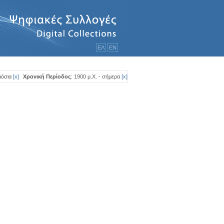
ΕΛ
ΕΝ
μόσια
[
x
]
Χρονική Περίοδος
: 1900 μ.Χ. - σήμερα
[
x
]