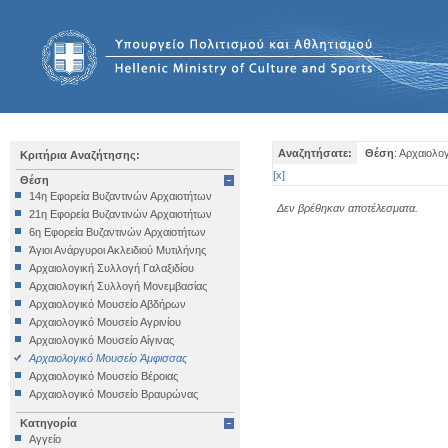
Αναζητήσατε:
Θέση
: Αρχαιολο
Κριτήρια Αναζήτησης:
[
x
]
Θέση
14η Εφορεία Βυζαντινών Αρχαιοτήτων
Δεν βρέθηκαν αποτέλεσματα.
21η Εφορεία Βυζαντινών Αρχαιοτήτων
6η Εφορεία Βυζαντινών Αρχαιοτήτων
Άγιοι Ανάργυροι Ακλειδιού Μυτιλήνης
Αρχαιολογική Συλλογή Γαλαξιδίου
Αρχαιολογική Συλλογή Μονεμβασίας
Αρχαιολογικό Μουσείο Αβδήρων
Αρχαιολογικό Μουσείο Αγρινίου
Αρχαιολογικό Μουσείο Αίγινας
Αρχαιολογικό Μουσείο Άμφισσας
Αρχαιολογικό Μουσείο Βέροιας
Αρχαιολογικό Μουσείο Βραυρώνας
Αρχαιολογικό Μουσείο Δελφών
Κατηγορία
Αρχαιολογικό Μουσείο Ηγουμενίτσας
Αγγείο