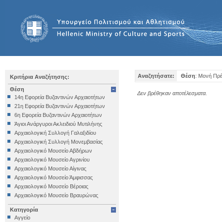
Αναζητήσατε:
Θέση
: Μονή Πρ
Κριτήρια Αναζήτησης:
Θέση
Δεν βρέθηκαν αποτέλεσματα.
14η Εφορεία Βυζαντινών Αρχαιοτήτων
21η Εφορεία Βυζαντινών Αρχαιοτήτων
6η Εφορεία Βυζαντινών Αρχαιοτήτων
Άγιοι Ανάργυροι Ακλειδιού Μυτιλήνης
Αρχαιολογική Συλλογή Γαλαξιδίου
Αρχαιολογική Συλλογή Μονεμβασίας
Αρχαιολογικό Μουσείο Αβδήρων
Αρχαιολογικό Μουσείο Αγρινίου
Αρχαιολογικό Μουσείο Αίγινας
Αρχαιολογικό Μουσείο Άμφισσας
Αρχαιολογικό Μουσείο Βέροιας
Αρχαιολογικό Μουσείο Βραυρώνας
Αρχαιολογικό Μουσείο Δελφών
Κατηγορία
Αρχαιολογικό Μουσείο Ηγουμενίτσας
Αγγείο